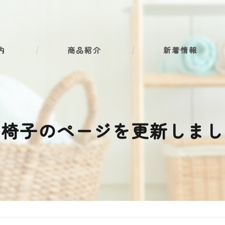
内
商品紹介
新着情報
介護用品
衛生材料
車椅子のページを更新しまし
業務用洗剤
車椅子