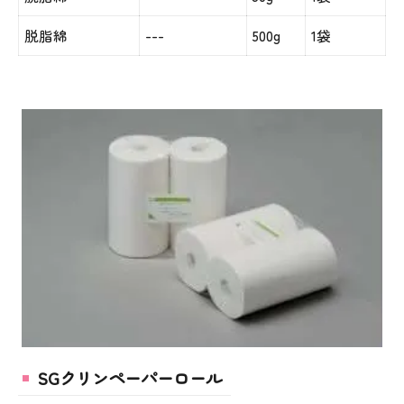
脱脂綿
---
500g
1袋
SGクリンペーパーロール