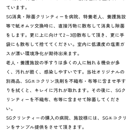
ています｡
SG消臭・除菌クリンティーを病院、特養老人、養護施設
等で紙オムツ交換時に、直接汚物に散布して消臭し除菌
をします。更に上に向けて2～3回散布して頂き、更に手
袋にも散布して捨ててください。室内に低濃度の塩素ガ
スが漂い環境浄化が期待出来ます。
老人・養護施設の手すりは多くの人に触れる機会が多
く、汚れが酷く、感染しやすいです。当社オリジナルの
別商品、SGエコクリン洗剤を不織布・布等に含ませ手す
りを拭くと、キレイに汚れが取れます。その後に、SGク
リンティーを不織布、布等に含ませて除菌してくださ
い。
SGクリンティーの購入の病院、施設様には、SGエコクリ
ンをサンプル提供をさせて頂きます。